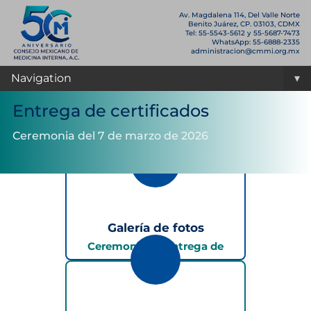
Av. Magdalena 114, Del Valle Norte
Benito Juárez, CP. 03103, CDMX
Tel: 55-5543-5612 y 55-5687-7473
WhatsApp: 55-6888-2335
administracion@cmmi.org.mx
Navigation
▾
Entrega de certificados
Ceremonia del 7 de marzo de 2026
Galería de fotos
Ceremonia de entrega de
certificados